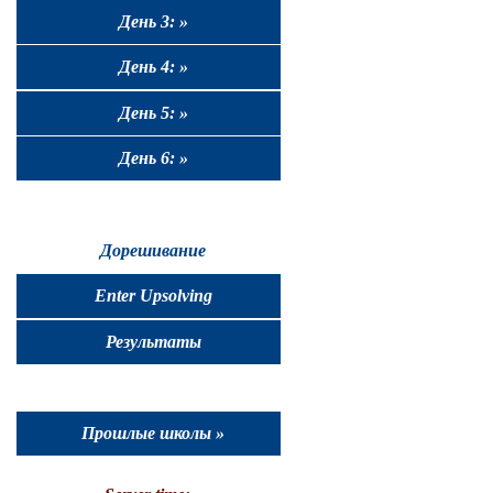
День 3: »
День 4: »
День 5: »
День 6: »
Дорешивание
Enter Upsolving
Результаты
Прошлые школы »