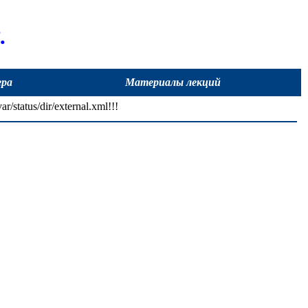
.
ера
Материалы лекций
r/status/dir/external.xml!!!