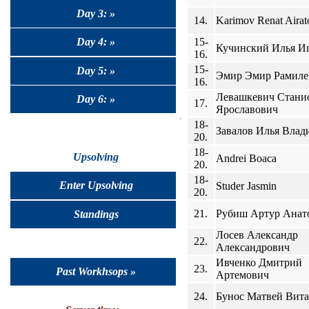
Day 3: »
14.
Karimov Renat Airat
15-
Day 4: »
Кучинский Илья И
16.
15-
Day 5: »
Эмир Эмир Рамиле
16.
Левашкевич Стани
Day 6: »
17.
Ярославович
18-
Завалов Илья Вла
20.
18-
Upsolving
Andrei Boaca
20.
18-
Enter Upsolving
Studer Jasmin
20.
21.
Рубиш Артур Анат
Standings
Лосев Александр
22.
Александрович
Ивченко Дмитрий
23.
Past Workhsops »
Артемович
24.
Бунос Матвей Вита