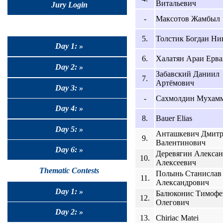
Витальевич
Jury Login
-
Максотов Жамбыл
5.
Толстик Богдан Ни
Day 1: »
6.
Халатян Араи Ерв
Day 2: »
Забавский Даниил
7.
Артёмович
Day 3: »
-
Сахмолдин Мухамм
Day 4: »
8.
Bauer Elias
Day 5: »
Анташкевич Дмит
9.
Валентинович
Day 6: »
Деревягин Алекса
10.
Алексеевич
Thematic Contests
Полынь Станислав
11.
Александрович
Day 1: »
Балюконис Тимофе
12.
Олегович
Day 2: »
13.
Chiriac Matei